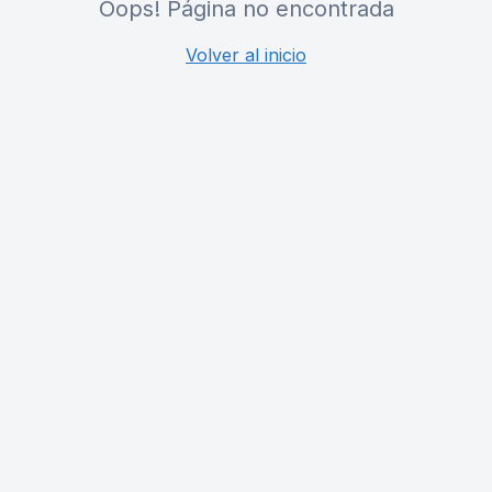
Oops! Página no encontrada
Volver al inicio