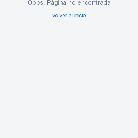
Oops! Página no encontrada
Volver al inicio