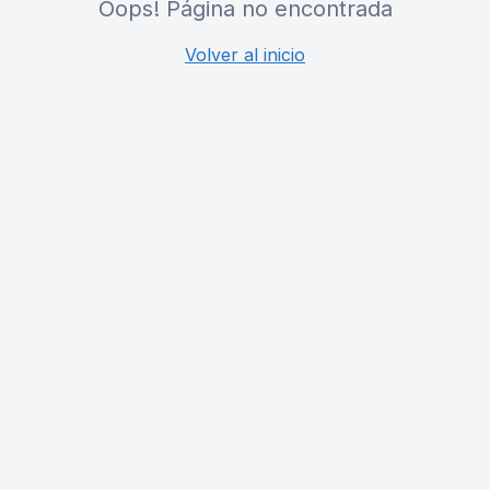
Oops! Página no encontrada
Volver al inicio