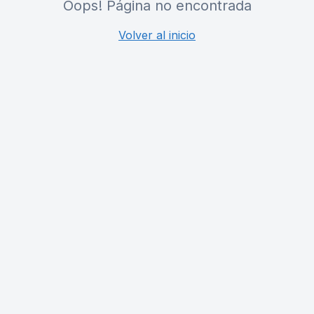
Oops! Página no encontrada
Volver al inicio