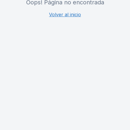
Oops! Página no encontrada
Volver al inicio